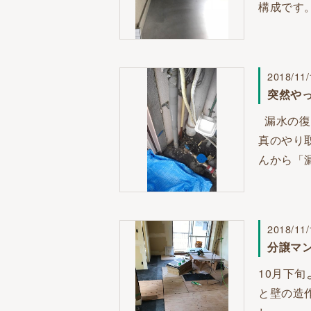
構成です
2018/11/
突然や
漏水の復
真のやり
んから「
2018/11/
分譲マ
10月下
と壁の造