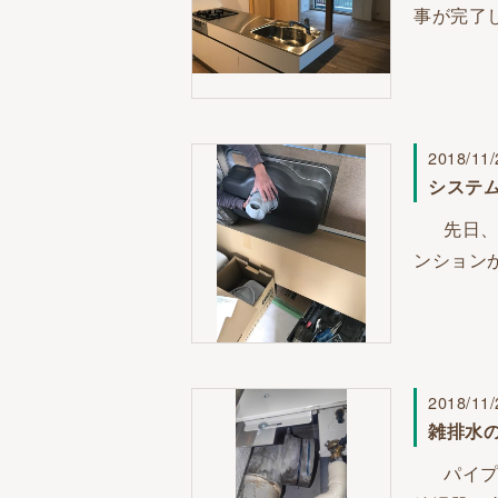
事が完了
2018/11/
システ
先日、床
ンション
2018/11/
雑排水
パイプス