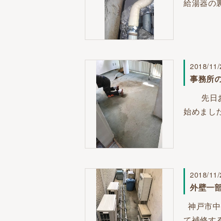
給湯器の
2018/11/
事務所
先日お伝
始めまし
2018/11/
外壁一
神戸市中
て補修す